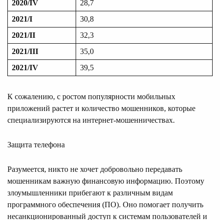
20
20/
IV
28,7
20
21/
I
30,8
20
21/
II
32,3
20
21/
III
35,0
20
21/
IV
39,5
К сожалению, с ростом популярности мобильных
приложений растет и количество мошенников, которые
специализируются на интернет-мошенничествах.
Защита телефона
Разумеется, никто не хочет добровольно передавать
мошенникам важную финансовую информацию. Поэтому
злоумышленники прибегают к различным видам
программного обеспечения (ПО). Оно помогает получить
несанкционированный доступ к системам пользователей и