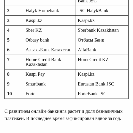
Bank JSC
2
Halyk Homebank
JSC HalykBank
3
Kaspi.kz
Kaspi.kz
4
Sber KZ
Sberbank Kazakhstan
5
Otbasy bank
Отбасы Банк
6
Альфа-Банк Казахстан
AlfaBank
7
Home Credit Bank
HomeCredit KZ
Kazakhstan
8
Kaspi Pay
Kaspi.kz
9
Smartbank
Eurasian Bank JSC
10
Forte
ForteBank JSC
С развитием онлайн-банкинга растет и доля безналичных
платежей. В последнее время зафиксирован вдвое за год.