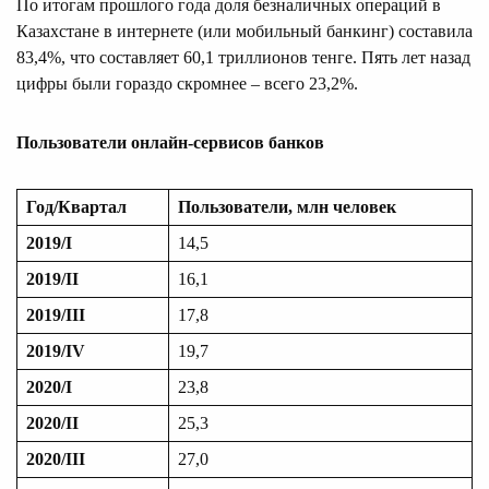
По итогам прошлого года доля безналичных операций в
Казахстане в интернете (или мобильный банкинг) составила
83,4%, что составляет 60,1 триллионов тенге. Пять лет назад
цифры были гораздо скромнее – всего 23,2%.
Пользователи онлайн-сервисов банков
Год/Квартал
Пользователи, млн человек
2019/
I
14,5
2019/
II
16,1
2019/
III
17,8
2019/
IV
19,7
20
20/
I
23,8
20
20/
II
25,3
20
20/
III
27,0