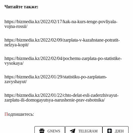
Читайте также:
https://bizmedia.kz/2022/02/17/kak-na-kurs-tenge-povliyala-
vojna-rossii/
https://bizmedia.kz/2022/02/09/zarplata-v-kazahstane-potratit-
nelzya-kopit/
https://bizmedia.kz/2022/02/04/pochemu-zarplata-po-statistike-
vysokaya/
https://bizmedia.kz/2022/01/29/statistiku-po-zarplatam-
zavyshayut/
https://bizmedia.kz/2022/01/22/chto-delat-esli-zaderzhivayut-
zarplatu-ili-domogayutsya-narushenie-prav-rabotnika/
Подпишитесь:
GNEWS
TELEGRAM
ДЗЕН