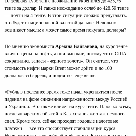
10 февраля курс тенге неожиданно укрепился до 425,76
тенге за доллар. И также неожиданно ослаб до 428,59 тенге
— почти на 4 тенге. В этой ситуации сложно предугадать,
что будет с национальной валютой дальше. Невольно
возникает мысль: а может самое время покупать доллары?
По мнению экономиста
Армана Байганова
, на курс тенге
влияют цены на нефть, а они высокие, потому что в США
сократились запасы «черного золота». Он считает, что
стоимость нефти марки Brent может дойти и до 100
долларов за баррель, и подняться еще выше.
«Рубль в последнее время тоже начал укрепляться после
падения на фоне снижения напряженности между Россией
и Украиной. Это также влияет на курс тенге. Плюс ко всему,
после январских событий в Казахстане ажиотаж немного
спал. Кроме того, сейчас проходят годовые налоговые
платежи — все это способствует стабилизации курса.
Но вероятность дальнейшей инфляции в Казахстане никто