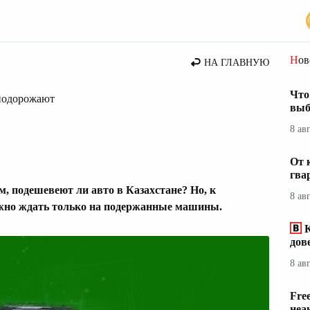
Но
НА ГЛАВНУЮ
Что
 подорожают
выб
8 ав
От 
гва
, подешевеют ли авто в Казахстане? Но, к
8 ав
ожно ждать только на подержанные машины.
дов
8 ав
Fre
неа