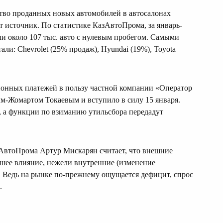
ество проданных новых автомобилей в автосалонах
т источник. По статистике КазАвтоПрома, за январь-
и около 107 тыс. авто с нулевым пробегом. Самыми
ли: Chevrolet (25% продаж), Hyundai (19%), Toyota
онных платежей в пользу частной компании «Оператор
-Жомартом Токаевым и вступило в силу 15 января.
, а функции по взиманию утильсбора передадут
зАвтоПрома Артур Мискарян считает, что внешние
шее влияние, нежели внутренние (изменение
. Ведь на рынке по-прежнему ощущается дефицит, спрос
.