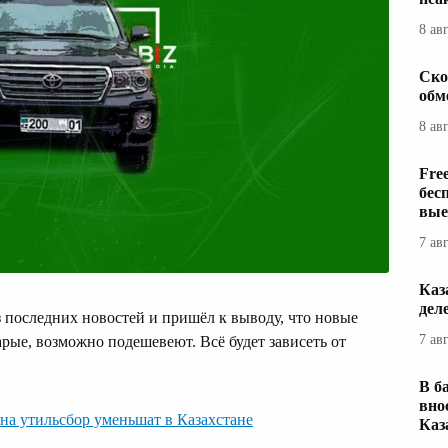
8 ав
Ско
обм
8 ав
Fre
бес
вые
7 ав
Каз
дел
 последних новостей и пришёл к выводу, что новые
7 ав
арые, возможно подешевеют. Всё будет зависеть от
В б
вно
на утильсбор уменьшат в Казахстане
Каз