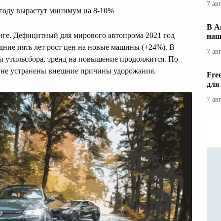
7 ав
 году вырастут минимум на 8-10%
В А
енге. Дефицитный для мирового автопрома 2021 год
наш
едние пять лет рост цен на новые машины (+24%). В
7 ав
мы утильсбора, тренд на повышение продолжится. По
 не устранены внешние причины удорожания.
Fre
для
7 ав