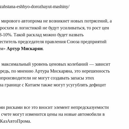
azahstana-eshhyo-dorozhayut-mashiny/
я мирового автопрома не возникнет новых потрясений, а
схем и логистикой не будут усиливаться, то рост цен
8-10%. Такой расклад можно будет назвать
меститель председателя правления Союза предприятий
ом»
Артур Мискарян
.
и максимальный уровень ценовых колебаний — зависит
ередь, по мнению Артура Мискаряна, это нерешенность
опроизводители не могут создавать запасы этих
 на границе с Китаем также могут усугублять дефицит
 рисками все это вносит элемент непредсказуемости
м счете могут изменится цены на новые автомобили в
я КазАвтоПрома.