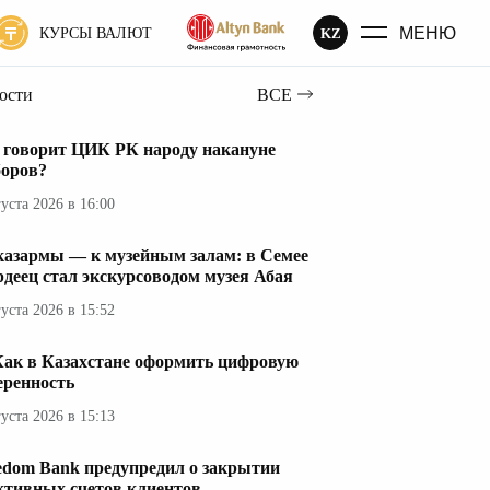
МЕНЮ
KZ
КУРСЫ ВАЛЮТ
вости
ВСЕ
 говорит ЦИК РК народу накануне
оров?
густа 2026 в 16:00
казармы — к музейным залам: в Семее
рдеец стал экскурсоводом музея Абая
густа 2026 в 15:52
Как в Казахстане оформить цифровую
еренность
густа 2026 в 15:13
edom Bank предупредил о закрытии
ктивных счетов клиентов