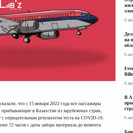
жил
эле
6 ав
Дел
на 
обл
6 ав
Fre
Bil
6 ав
В А
про
сказали, что с 15 января 2022 года все пассажиры
стр
 прибывающие в Казахстан из зарубежных стран,
 с отрицательным результатом теста на COVID-19.
6 ав
ние 72 часов с даты забора материала до момента
Бан