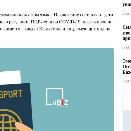
уни
6 ав
ском или казахском языке. Исключение составляют дети
ьного результата ПЦР-теста на COVID-19, пассажиров не
Смя
то касается граждан Казахстана и лиц, имеющих вид на
удо
при
6 ав
Эмо
Ord
Баж
6 ав