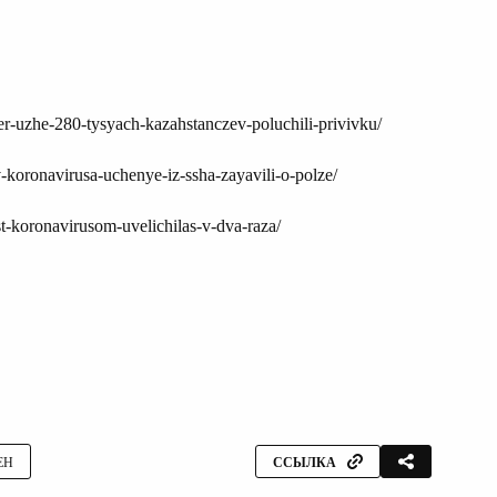
er-uzhe-280-tysyach-kazahstanczev-poluchili-privivku/
v-koronavirusa-uchenye-iz-ssha-zayavili-o-polze/
t-koronavirusom-uvelichilas-v-dva-raza/
ЕН
ССЫЛКА