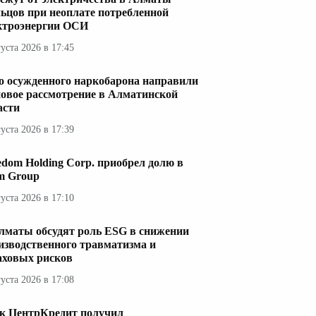
ьцов при неоплате потребленной
ктроэнергии ОСИ
густа 2026 в 17:45
о осужденного наркобарона направили
новое рассмотрение в Алматинской
асти
густа 2026 в 17:39
edom Holding Corp. приобрел долю в
im Group
густа 2026 в 17:10
лматы обсудят роль ESG в снижении
изводственного травматизма и
аховых рисков
густа 2026 в 17:08
к ЦентрКредит получил