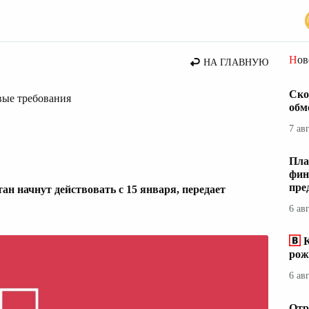
Но
НА ГЛАВНУЮ
Ско
вые требования
обм
7 ав
Пла
фин
пре
ан начнут действовать с 15 января, передает
6 ав
К
рож
6 ав
Отр